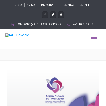
SIISOT
AVISO DE PRIVACIDAD
PREGUNTAS FRECUENTES
CONTACTO@IAIPTLAXCALA.ORG.MX
246 46 2 00 39